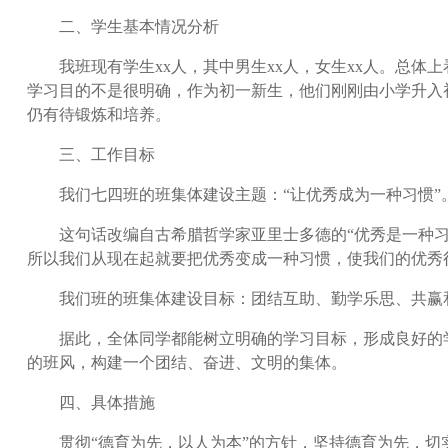
二、学生基本情况分析
我班现有学生xx人，其中男生xx人，女生xx人。总体
学习目的不是很明确，作为初一新生，他们刚刚由小学升入
仍有待锻炼和培养。
三、工作目标
我们七四班的班集体建设主题：“让优秀成为一种习惯”
这句话改编自古希腊哲学家亚里士多德的“优秀是一种习惯
所以我们从现在起就要把优秀变成一种习惯，使我们的优秀
我们班的班集体建设目标：团结互助、勤学乐思、共赢
据此，全体同学都能树立明确的学习目标，形成良好的学
的班风，构建一个团结、奋进、文明的集体。
四、具体措施
贯彻“德育为先，以人为本”的方针，坚持德育为先，切