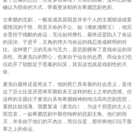
确认为宿命的方式，带着更浓郁的古希腊悲剧色彩。
古希腊的悲剧，一般造成其原因是并非个人的主观错误或客
观情况的干扰，而是天命的不公。如《俄狄浦斯王》，他完
全受控于残酷的命运，无论如何挣扎，最终还是陷入了命运
的泥淖。于是乎，主角的伟大与命运的残忍形成鲜明的对
比。这种更广义的无奈与无力，是悲剧拥有了直指命运的崇
高性。而麦克白的野心，也来自于仙女的怂恿。而仙女们也
仅此开了狡黠近于恶毒的玩笑，其实这也就是戏剧性的天
命。
麦克白最终还是死去了。他的死亡具有着的社会意义，是传
达了莎士比亚厌恶将军拥权杀王这样的犯上之举的思维。但
这样的主题比于麦克白具有希腊精神的纯洁高尚悲剧思想，
显然比较浅薄。我重复读《麦克白》，为这个邪恶的主人公
而悲哀，一如希腊悲剧中那些纯粹的悲剧主角。他们的毁
灭，并非由于他们的不杰出，而仅仅是，那些将他们玩于股
掌之上的命运。