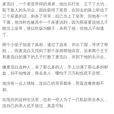
麦克白，一个老皇帝得的弟弟，他出兵打仗，立下了大功，
取下敌人的头示众，因此获得了奖赏，在回去的路上听信了
三个巫婆的话，刺杀了哥哥，自己当上了皇帝。但他有一个
下属，他当时也被其中一个巫婆说到，因为那巫婆说他儿子
能当上皇帝，便以吃饭为幌子，杀死了他，但他儿子却逃
了。
两个小皇子知道了真相，逃过了追杀，并出了国，寻求了帮
助，。而麦克白又找到了那个巫师帮他语言。后来两个王子
和麦克白的属下的儿子打败了麦克白，并割下他的头示众。
像麦克白这种人，杀了那么多的人，手上沾满了那么多的鲜
血，却不知悔改，再去杀人，哪怕千刀万剐也死不足惜。
他没有一点人情味，连自己的哥哥都杀，简直连禽兽都不
如。
在现在的这种生活里，也有一些人为了一己私欲而去杀人，
连自己的亲人也不放过，真是可耻。