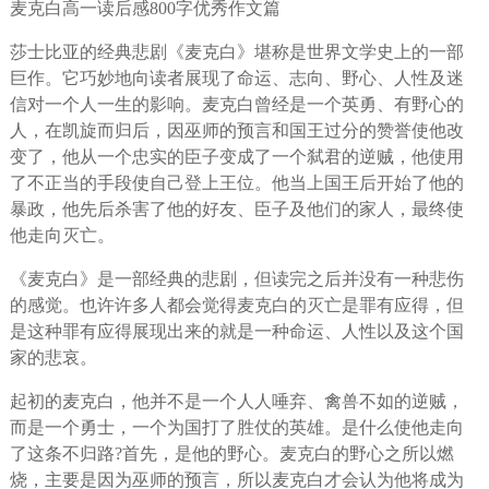
麦克白高一读后感800字优秀作文篇
莎士比亚的经典悲剧《麦克白》堪称是世界文学史上的一部
巨作。它巧妙地向读者展现了命运、志向、野心、人性及迷
信对一个人一生的影响。麦克白曾经是一个英勇、有野心的
人，在凯旋而归后，因巫师的预言和国王过分的赞誉使他改
变了，他从一个忠实的臣子变成了一个弑君的逆贼，他使用
了不正当的手段使自己登上王位。他当上国王后开始了他的
暴政，他先后杀害了他的好友、臣子及他们的家人，最终使
他走向灭亡。
《麦克白》是一部经典的悲剧，但读完之后并没有一种悲伤
的感觉。也许许多人都会觉得麦克白的灭亡是罪有应得，但
是这种罪有应得展现出来的就是一种命运、人性以及这个国
家的悲哀。
起初的麦克白，他并不是一个人人唾弃、禽兽不如的逆贼，
而是一个勇士，一个为国打了胜仗的英雄。是什么使他走向
了这条不归路?首先，是他的野心。麦克白的野心之所以燃
烧，主要是因为巫师的预言，所以麦克白才会认为他将成为