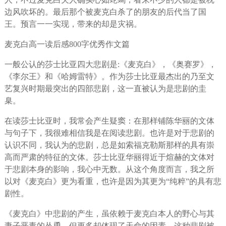
边风吹坏的。最后那个被麦克白杀了的朋友的后代当了国
王。预言一一实现，带来的却是灾祸。
麦克白高一读后感800字优秀作文篇
一般公认的莎士比亚四大悲剧是:《麦克白》，《奥赛罗》，
《李尔王》和《哈姆雷特》。作为莎士比亚最杰出的乃至文
艺复兴时期最突出的四部悲剧，这一直被认为是悲剧的圭
臬。
在读莎士比亚时，我常会产生疑窦：在那样铺陈华丽的文体
与句子下，我很难相信我是在阅读悲剧。也许是对于悲剧的
认识不同，我认为的悲剧，总是如索福克勒斯那样的具有崇
高而严肃的特征的文体。莎士比亚华丽得近于煊赫的文体对
于悲剧本身的影响，我心中无数。从这个角度而言，我之所
以对《麦克白》更为看重，也许是因为其更为“纯粹”的具有悲
剧性。
《麦克白》中悲剧的产生，虽依赖于麦克白本人的野心与其
妻子恶毒的怂恿，但更多却体现了天命的因素。这种悲剧被