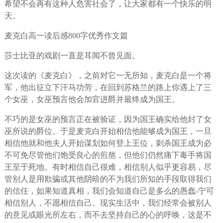
希望不会再有这种人危害社会了，让大家都有一个快乐的明
天。
麦克白高一读后感800字优秀作文篇
莎士比亚的戏剧一直是耳闻不曾见面。
这次读的《麦克白》，之前对它一无所知，麦克白是一个将
军，他出征立下汗马功劳，在回到苏格兰的路上你遇上了三
个女巫，女巫预言他会加官进爵并最终成为国王。
不巧的是女巫的预言正在被验证，因为国王确实给他封了女
巫所说的爵位。于是麦克白开始相信他能够成为国王，一旦
相信他就和他夫人开始谋划如何登上王位，刺杀国王成为必
不可免尽管他们饱受良心的煎熬，但他们仍然痛下毒手将国
王至于死地。有时相信自己很难，相信别人似乎更容易，尽
管别人是用欺骗或其他阴暗的不为我们所知的手段取得我们
的信任，如果知道真相，我们会知道自己是多么的愚蠢-宁可
相信别人，不愿相信自己。现实生活中，我们经常会被别人
的意见或眼光所左右，而不去坚持自己的心的呼唤，这是不