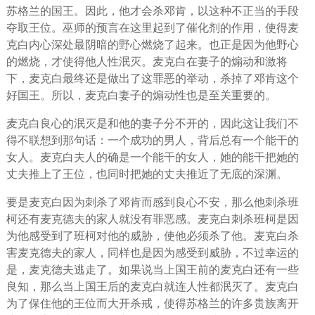
苏格兰的国王。因此，他才会杀邓肯，以这种不正当的手段
夺取王位。巫师的预言在这里起到了催化剂的作用，使得麦
克白内心深处最阴暗的野心燃烧了起来。也正是因为他野心
的燃烧，才使得他人性泯灭。麦克白在妻子的煽动和激将
下，麦克白最终还是做出了这罪恶的举动，杀掉了邓肯这个
好国王。所以，麦克白妻子的煽动性也是至关重要的。
麦克白良心的泯灭是和他的妻子分不开的，因此这让我们不
得不联想到那句话：一个成功的男人，背后总有一个能干的
女人。麦克白夫人的确是一个能干的女人，她的能干把她的
丈夫推上了王位，也同时把她的丈夫推近了无底的深渊。
要是麦克白因为刺杀了邓肯而感到良心不安，那么他刺杀班
柯还有麦克德夫的家人就没有罪恶感。麦克白刺杀班柯是因
为他感受到了班柯对他的威胁，使他必须杀了他。麦克白杀
害麦克德夫的家人，同样也是因为感受到威胁，不过幸运的
是，麦克德夫逃走了。如果说当上国王前的麦克白还有一些
良知，那么当上国王后的麦克白就连人性都泯灭了。麦克白
为了保住他的王位而大开杀戒，使得苏格兰的许多贵族离开