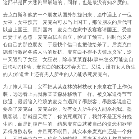
这部书是四大悲剧里最短的，同样，也是最没有知名度的。
麦克白斯和他的一个朋友从国外凯旋归来，途中遇上了一位
女巫，女巫预言，麦克白可以当上国王，那位朋友的后代可
以当上国王。回到国内，麦克白在家中设宴宴请国王。受自
己妻子的怂恿，麦克白轼君自立，验证了预言。同时他又担
心自己的那位朋友，于是找个借口也把他给杀了。后麦克白
德暴行激起各路人马的反抗。麦克白不得不去镇压义军，途
中又遇到了女巫，女巫说，除非某某森林(森林怎么可能会自
己移动?)移动，麦克白的政权才会灭亡。又说，没有女人所生
的人(难道世上还有男人所生的人?)能杀死麦克白。
为了掩人耳目，义军把某某森林的树枝砍下来拿在手上作伪
装，远远看上去就像某某森林移动了一样。被义军逼得节节
败退，最后陷入绝境的麦克白遇到了墨脱客，墨脱客说自己
要杀了麦克白，麦克白说，没有女人所生的人能杀死我。墨
脱客说，那就是天意了，你的死期到了，我并不是正常分娩
生的，而是剖腹产生的。结果麦克白就被自己的贪念和欲望
弄得身败名裂，并且死不瞑目。其实本来麦克白还是一个好
人，不过麦克白夫人确实心如蛇蝎，看来不少的人都是被枕