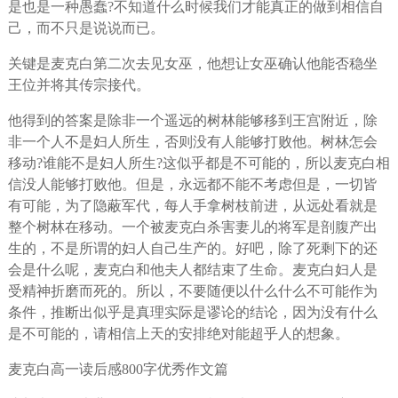
是也是一种愚蠢?不知道什么时候我们才能真正的做到相信自
己，而不只是说说而已。
关键是麦克白第二次去见女巫，他想让女巫确认他能否稳坐
王位并将其传宗接代。
他得到的答案是除非一个遥远的树林能够移到王宫附近，除
非一个人不是妇人所生，否则没有人能够打败他。树林怎会
移动?谁能不是妇人所生?这似乎都是不可能的，所以麦克白相
信没人能够打败他。但是，永远都不能不考虑但是，一切皆
有可能，为了隐蔽军代，每人手拿树枝前进，从远处看就是
整个树林在移动。一个被麦克白杀害妻儿的将军是剖腹产出
生的，不是所谓的妇人自己生产的。好吧，除了死剩下的还
会是什么呢，麦克白和他夫人都结束了生命。麦克白妇人是
受精神折磨而死的。所以，不要随便以什么什么不可能作为
条件，推断出似乎是真理实际是谬论的结论，因为没有什么
是不可能的，请相信上天的安排绝对能超乎人的想象。
麦克白高一读后感800字优秀作文篇