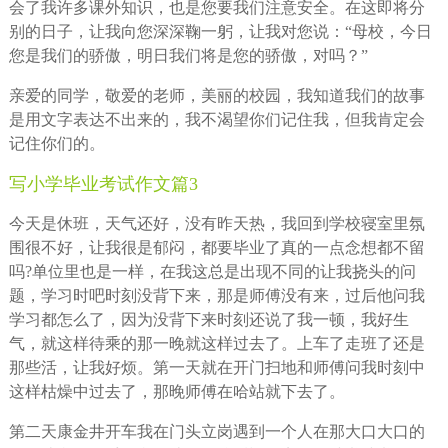
会了我许多课外知识，也是您要我们注意安全。在这即将分
别的日子，让我向您深深鞠一躬，让我对您说：“母校，今日
您是我们的骄傲，明日我们将是您的骄傲，对吗？”
亲爱的同学，敬爱的老师，美丽的校园，我知道我们的故事
是用文字表达不出来的，我不渴望你们记住我，但我肯定会
记住你们的。
写小学毕业考试作文篇3
今天是休班，天气还好，没有昨天热，我回到学校寝室里氛
围很不好，让我很是郁闷，都要毕业了真的一点念想都不留
吗?单位里也是一样，在我这总是出现不同的让我挠头的问
题，学习时吧时刻没背下来，那是师傅没有来，过后他问我
学习都怎么了，因为没背下来时刻还说了我一顿，我好生
气，就这样待乘的那一晚就这样过去了。上车了走班了还是
那些活，让我好烦。第一天就在开门扫地和师傅问我时刻中
这样枯燥中过去了，那晚师傅在哈站就下去了。
第二天康金井开车我在门头立岗遇到一个人在那大口大口的