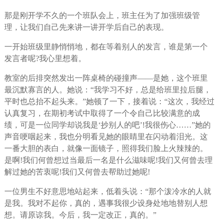
那是刚开学不久的一个班队会上，班主任为了加强班级管
理，让我们自己先来讲一讲开学后自己的表现。
一开始班级里静悄悄地，都在等着别人的发言，谁是第一个
发言者呢?我心里想着。
教室的后排突然发出一阵桌椅的碰撞声——是她，这个班里
最沉默寡言的人。她说：“我学习不好，总是给班里拉后腿，
平时也总抬不起头来。”她顿了一下，接着说：“这次，我经过
认真复习，在期初考试中取得了一个令自己比较满意的成
绩，可是一位同学却说我是‘抄别人的吧’!我很伤心……”她的
声音哽咽起来，我也分明看见她的眼睛里在闪动着泪光。这
一番大胆的表白，就像一面镜子，照得我们脸上火辣辣的。
是啊!我们何曾想过当最后一名是什么滋味呢!我们又何曾去理
解过她的苦衷呢!我们又何曾去帮助过她呢!
一位男生不好意思地站起来，低着头说：“那个泼冷水的人就
是我。我对不起你，真的，遇事我很少设身处地地替别人想
想。请原谅我。今后，我一定改正，真的。”