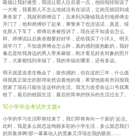
吸烟让我好难受，我说让那人往后退一点，他哇啦哇啦说了
一大堆，我看那人不怎么地就没有在说话，立岗完就回到成
乘务室了，我就和师傅说了，后来到兴隆镇我去扫地师傅去
开门了，他和师傅吵了起来，乘警来了也没说话，真是。绥
化那人下车了，师傅后来被投诉了，现在还不知道会怎么
样。师傅说以后换谁都要好好学，还给我买了小洋人。明天
就学习了，不知道师傅会怎么样，真的感到挺抱歉的，我好
像总是给我身边的男人带来麻烦，刚才看见好友对象的照片
了，大家都找到幸福了，我的幸福在哪里，还有多远。
明天就是送老生晚会了，挺伤感的，但在这的三年，什么值
得我真正留念的那邓依然说着他的项，希望他能有所回报我
想家了现在只能在这这样的生活。我无力改变命运21号就离
校了，最后的校园生活，最后的简单的快乐的生活过去了。
写小学毕业考试作文篇4
小学的学习生活即将结束了，我们即将奔向一个新的`起点。
此时，我是多么留恋这绚丽多彩的小学生活，多么留恋我们
的班集体啊!那一幕幕动人的景象又浮现在我的眼前……