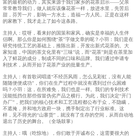
富的最初的动力，其实来源于我们家乡的花茶启示——父亲
常常教导我们，做人就应该像花茶一样，放进水里，先苦后
甜，芬芳一片，影响一方水土，造福一方人民。正是在这样
的家教下，我才走上了如今这条路。
主持人：哎呀，看来好的国策和家风，确实是幸福的人生伴
侣啊。那么你是如何围绕“茶”字做文章的呢？小羽：我们是在
研究传统工艺的基础上，推陈出新，开发出新式花茶的。大
家知道，中国的茶文化里有“三味”说，而“花茶”则是在茶里加
入了鲜花的成分，制成不同的口味和品牌。我们通过申请专
利技术，从而开始了花茶产业的批量生产。
主持人：有首歌词唱道“不经历风雨，怎么见彩虹，没有人能
随随便便成功”，你们在生产过程中就没有遇到过什么困难
吗？小羽：这，在所难免，我们也是一样。我们的专利技术
没能抵挡住那些假冒伪劣产品之横行。为此，我们决定“开门
办厂”，把我们的核心技术和工艺流程都公布于众，不隐瞒，
不遮掩，并和地方政府一块，携手制定出了行业标准。这
样，见不得光的“山寨货”，就没有了生存的空间，从而自动地
退出了历史的舞台。（全场鼓掌）
主持人：哦（吃惊地），你们敢于开诚布公，这需要很大的