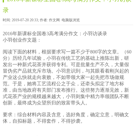
录
时间: 2019-07-20 20:33; 作者: 作文网
电脑版浏览
2016年新课标全国卷3高考满分作文：小羽访谈录
小羽创业作文题：
阅读下面的材料，根据要求写一篇不少于800字的文章。（60
分）历经几年试验，小羽在传统工艺的基础上推陈出新，研
发出一种新式花茶并获得专利。可是批量生产不久，大量假
冒伪劣产品就充斥市场。小羽意识到，与其眼看着刚兴起的
产业这么快就走向衰败，不如带领大家一起先把市场做规
范。于是，她将工艺流程公之于众，还牵头拟定了地方标
准，由当地政府有关部门发布推行。这些努力逐渐见效，新
式花茶产业的规模越来越大，小羽则集中精力率领团队不断
创新，最终成为众望所归的致富带头人。
要求：综合材料内容及含意，选好角度，确定立意，明确文
体，自拟标题，不得套作，不得抄袭。