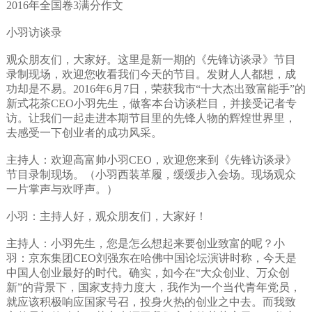
2016年全国卷3满分作文
小羽访谈录
观众朋友们，大家好。这里是新一期的《先锋访谈录》节目
录制现场，欢迎您收看我们今天的节目。发财人人都想，成
功却是不易。2016年6月7日，荣获我市“十大杰出致富能手”的
新式花茶CEO小羽先生，做客本台访谈栏目，并接受记者专
访。让我们一起走进本期节目里的先锋人物的辉煌世界里，
去感受一下创业者的成功风采。
主持人：欢迎高富帅小羽CEO，欢迎您来到《先锋访谈录》
节目录制现场。（小羽西装革履，缓缓步入会场。现场观众
一片掌声与欢呼声。）
小羽：主持人好，观众朋友们，大家好！
主持人：小羽先生，您是怎么想起来要创业致富的呢？小
羽：京东集团CEO刘强东在哈佛中国论坛演讲时称，今天是
中国人创业最好的时代。确实，如今在“大众创业、万众创
新”的背景下，国家支持力度大，我作为一个当代青年党员，
就应该积极响应国家号召，投身火热的创业之中去。而我致