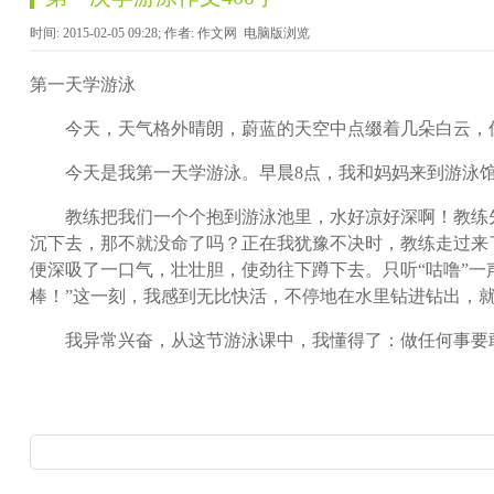
时间: 2015-02-05 09:28; 作者: 作文网
电脑版浏览
第一天学游泳
今天，天气格外晴朗，蔚蓝的天空中点缀着几朵白云，像
今天是我第一天学游泳。早晨8点，我和妈妈来到游泳馆
教练把我们一个个抱到游泳池里，水好凉好深啊！教练先
沉下去，那不就没命了吗？正在我犹豫不决时，教练走过来
便深吸了一口气，壮壮胆，使劲往下蹲下去。只听“咕噜”
棒！”这一刻，我感到无比快活，不停地在水里钻进钻出，
我异常兴奋，从这节游泳课中，我懂得了：做任何事要敢