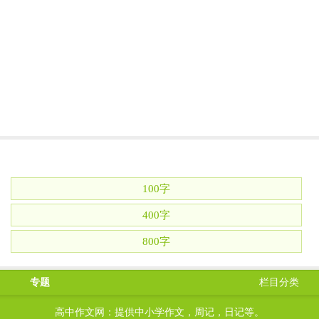
100字
400字
800字
专题
栏目分类
高中作文网：提供中小学作文，周记，日记等。